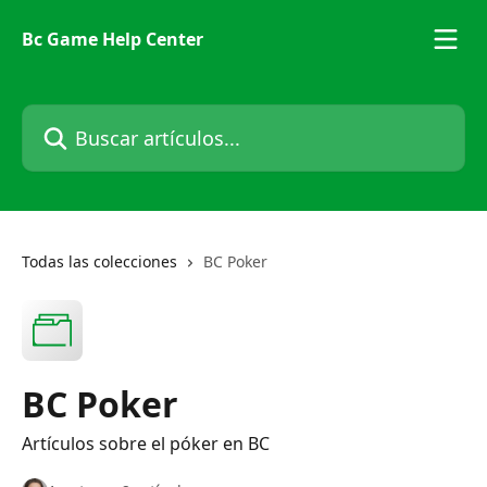
Ir al contenido principal
Bc Game Help Center
Buscar artículos...
Todas las colecciones
BC Poker
BC Poker
Artículos sobre el póker en BC