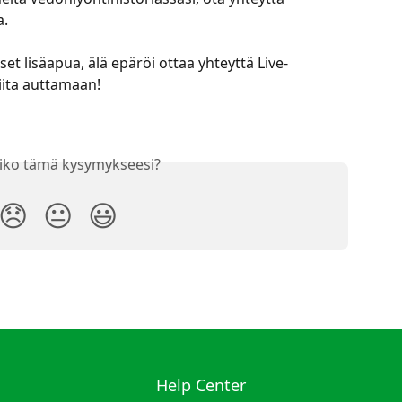
a.
tset lisäapua, älä epäröi ottaa yhteyttä Live-
ita auttamaan!
iko tämä kysymykseesi?
😞
😐
😃
Help Center