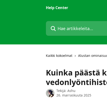
Siirry pääsisältöön
Help Center
Hae artikkeleita...
Kaikki kokoelmat
Alustan ominaisu
Kuinka päästä k
vedonlyöntihist
Tekijä:
Ashu
26. marraskuuta 2025