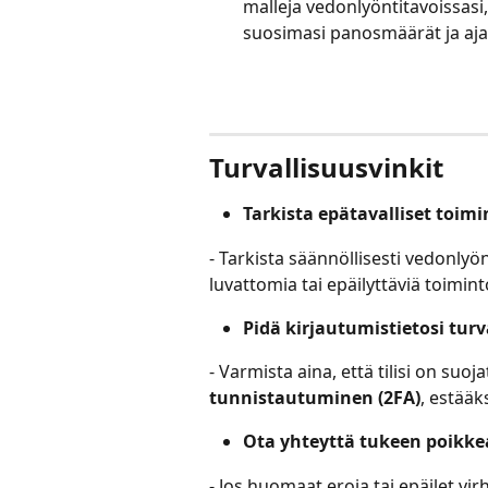
malleja vedonlyöntitavoissasi,
suosimasi panosmäärät ja ajat, 
Turvallisuusvinkit
Tarkista epätavalliset toim
- Tarkista säännöllisesti vedonlyönt
luvattomia tai epäilyttäviä toimint
Pidä kirjautumistietosi tur
- Varmista aina, että tilisi on suoj
tunnistautuminen (2FA)
, estääk
Ota yhteyttä tukeen poikk
- Jos huomaat eroja tai epäilet vir