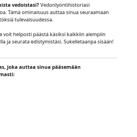
sta vedoistasi?
 Vedonlyöntihistoriasi 
poa. Tämä ominaisuus auttaa sinua seuraamaan 
öksiä tulevaisuudessa. 
oit helposti päästä käsiksi kaikkiin aiempiin 
salla ja seurata edistymistäsi. Sukelletaanpa sisään!
pas, joka auttaa sinua pääsemään 
masti:
n