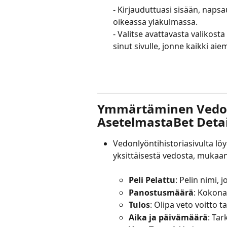
- Kirjauduttuasi sisään, napsa
oikeassa yläkulmassa.
- Valitse avattavasta valikosta 
sinut sivulle, jonne kaikki ai
Ymmärtäminen Vedonl
AsetelmastaBet Detai
Vedonlyöntihistoriasivulta löy
yksittäisestä vedosta, mukaan
Peli Pelattu
: Pelin nimi, 
Panostusmäärä
: Kokona
Tulos
: Olipa veto voitto 
Aika ja päivämäärä
: Tar