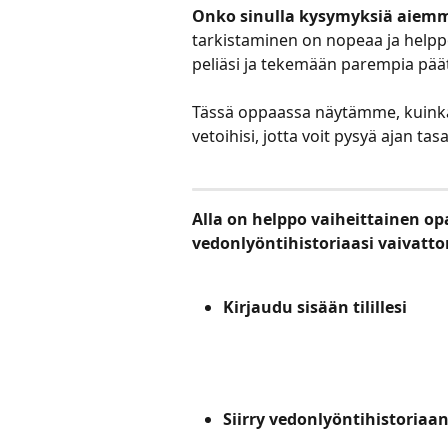
Onko sinulla kysymyksiä aiemmi
tarkistaminen on nopeaa ja help
peliäsi ja tekemään parempia päät
Tässä oppaassa näytämme, kuinka v
vetoihisi, jotta voit pysyä ajan ta
Alla on helppo vaiheittainen o
vedonlyöntihistoriaasi vaivatto
Kirjaudu sisään tilillesi
Siirry vedonlyöntihistoriaa