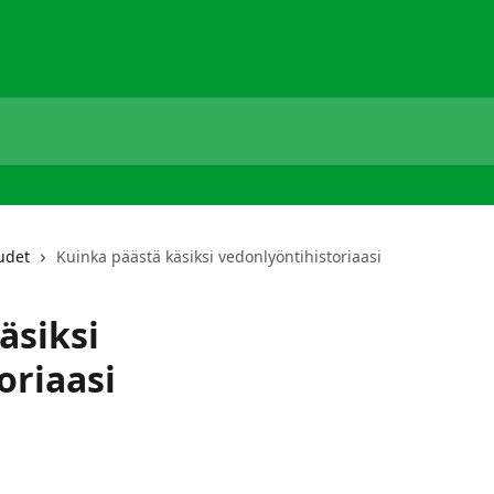
udet
Kuinka päästä käsiksi vedonlyöntihistoriaasi
äsiksi
oriaasi