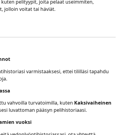
 kuten pelityypit, joita pelaat useimmiten, 
jolloin voitat tai häviät.
innot
ihistoriasi varmistaaksesi, ettei tililläsi tapahdu 
oja.
vassa
attu vahvoilla turvatoimilla, kuten 
Kaksivaiheinen 
sesi luvattoman pääsyn pelihistoriaasi.
eamien vuoksi
heitä vedonlyöntihistoriassasi, ota yhteyttä 