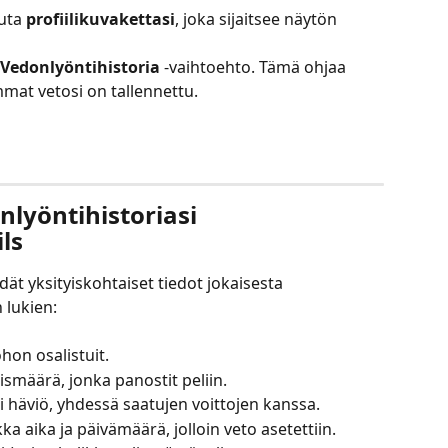
uta 
profiilikuvakettasi
, joka sijaitsee näytön 
Vedonlyöntihistoria
 -vaihtoehto. Tämä ohjaa 
emmat vetosi on tallennettu.
yöntihistoriasi 
ls
dät yksityiskohtaiset tiedot jokaisesta 
 lukien:
johon osalistuit.
ismäärä, jonka panostit peliin.
tai häviö, yhdessä saatujen voittojen kanssa.
kka aika ja päivämäärä, jolloin veto asetettiin.