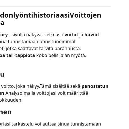
donlyöntihistoriaasiVoittojen 
ta
ory 
 -sivulla näkyvät selkeästi 
voitot
 ja 
häviöt
 sinua tunnistamaan onnistuneimmat 
et, jotka saattavat tarvita parannusta.
oa tai -tappiota
 koko pelisi ajan myötä.
lu
voitto, joka näkyy.Tämä sisältää sekä 
panostetun 
un
.Analysoimalla voittojasi voit määrittää 
hokkuuden.
inen
riasi tarkastelu voi auttaa sinua tunnistamaan 