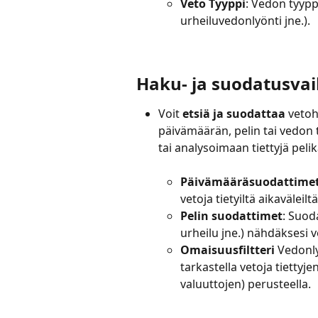
Veto Tyyppi
: Vedon tyyppi
urheiluvedonlyönti jne.).
Haku- ja suodatusva
Voit 
etsiä ja suodattaa
 vetoh
päivämäärän, pelin tai vedon
tai analysoimaan tiettyjä pelik
Päivämääräsuodattime
vetoja tietyiltä aikaväleilt
Pelin suodattimet
: Suod
urheilu jne.) nähdäksesi v
Omaisuusfiltteri
 Vedonly
tarkastella vetoja tiettyj
valuuttojen) perusteella.