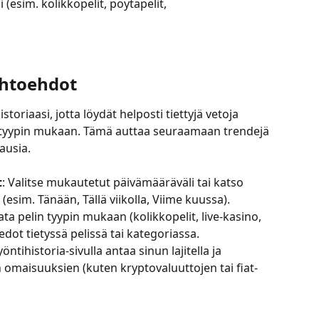
 (esim. kolikkopelit, pöytäpelit, 
ihtoehdot
istoriaasi, jotta löydät helposti tiettyjä vetoja 
 tyypin mukaan. Tämä auttaa seuraamaan trendejä 
ausia.
t
: Valitse mukautetut päivämääräväli tai katso 
ä (esim. Tänään, Tällä viikolla, Viime kuussa).
ata pelin tyypin mukaan (kolikkopelit, live-kasino, 
edot tietyssä pelissä tai kategoriassa.
öntihistoria-sivulla antaa sinun lajitella ja 
en omaisuuksien (kuten kryptovaluuttojen tai fiat-