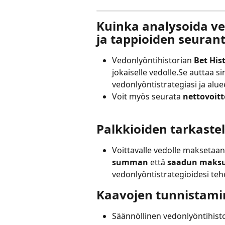
Kuinka analysoida ve
ja tappioiden seuran
Vedonlyöntihistorian 
Bet Hist
jokaiselle vedolle.Se auttaa
vedonlyöntistrategiasi ja alue
Voit myös seurata 
nettovoitt
Palkkioiden tarkaste
Voittavalle vedolle maksetaan 
summan
 että 
saadun maks
vedonlyöntistrategioidesi te
Kaavojen tunnistam
Säännöllinen vedonlyöntihisto