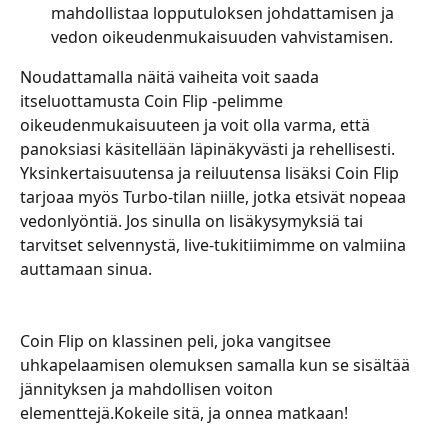
mahdollistaa lopputuloksen johdattamisen ja 
vedon oikeudenmukaisuuden vahvistamisen.
Noudattamalla näitä vaiheita voit saada 
itseluottamusta Coin Flip -pelimme 
oikeudenmukaisuuteen ja voit olla varma, että 
panoksiasi käsitellään läpinäkyvästi ja rehellisesti.
Yksinkertaisuutensa ja reiluutensa lisäksi Coin Flip 
tarjoaa myös Turbo-tilan niille, jotka etsivät nopeaa 
vedonlyöntiä. Jos sinulla on lisäkysymyksiä tai 
tarvitset selvennystä, live-tukitiimimme on valmiina 
auttamaan sinua.
Coin Flip on klassinen peli, joka vangitsee 
uhkapelaamisen olemuksen samalla kun se sisältää 
jännityksen ja mahdollisen voiton 
elementtejä.Kokeile sitä, ja onnea matkaan!