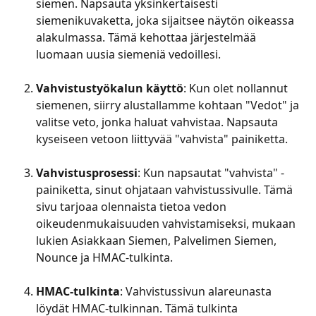
siemen. Napsauta yksinkertaisesti 
siemenikuvaketta, joka sijaitsee näytön oikeassa 
alakulmassa. Tämä kehottaa järjestelmää 
luomaan uusia siemeniä vedoillesi.
Vahvistustyökalun käyttö
: Kun olet nollannut 
siemenen, siirry alustallamme kohtaan "Vedot" ja 
valitse veto, jonka haluat vahvistaa. Napsauta 
kyseiseen vetoon liittyvää "vahvista" painiketta.
Vahvistusprosessi
: Kun napsautat "vahvista" -
painiketta, sinut ohjataan vahvistussivulle. Tämä 
sivu tarjoaa olennaista tietoa vedon 
oikeudenmukaisuuden vahvistamiseksi, mukaan 
lukien Asiakkaan Siemen, Palvelimen Siemen, 
Nounce ja HMAC-tulkinta.
HMAC-tulkinta
: Vahvistussivun alareunasta 
löydät HMAC-tulkinnan. Tämä tulkinta 