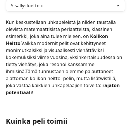
Sisällysluettelo
Kun keskustellaan uhkapeleistä ja niiden taustalla 
olevista matemaattisista periaatteista, klassinen 
esimerkki, joka aina tulee mieleen, on 
Kolikon 
Heitto
.Vaikka modernit pelit ovat kehittyneet 
monimutkaisiksi ja visuaalisesti viehättäviksi 
kokemuksiksi viime vuosina, yksinkertaisuudessa on 
tietty viehätys, joka resonoi kanssamme 
ihmisinä.Tämä tunnustaen olemme palauttaneet 
ajattoman kolikon heitto -pelin, mutta lisätwistillä, 
joka vastaa kaikkien uhkapelaajien toiveita: 
rajaton 
potentiaali
!
Kuinka peli toimii