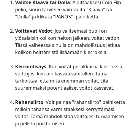
Valitse Klaava tai Dolla
: Aloittaaksesi Coin Flip -
pelin, sinun tarvitsee vain valita "Klaava" tai 
"Dolla" ja klikata "PANOS" -painiketta.
Voittavat Vedot
: Jos valitsemasi puoli on 
ylösalaisin kolikon heiton jälkeen, voitat vedon. 
Tässä vaiheessa sinulla on mahdollisuus jatkaa 
kolikon heittämistä lisäämään kierroksia.
Kerroinlisäys
: Kun voitat peräkkäisiä kierroksia, 
voittojesi kerroin kasvaa vähitellen. Tämä 
tarkoittaa, että mitä enemmän voitat, sitä 
suuremmaksi potentiaaliset voitot kasvavat.
Rahansiirto
: Voit painaa "rahansiirto" painiketta 
milloin tahansa varmistaaksesi kerryttämäsi 
voitot. Tämä mahdollistaa voittojesi turvaamisen 
ja pelistä poistumisen.