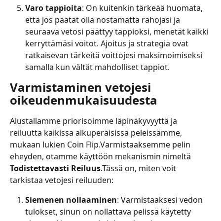
Varo tappioita
: On kuitenkin tärkeää huomata, 
että jos päätät olla nostamatta rahojasi ja 
seuraava vetosi päättyy tappioksi, menetät kaikki 
kerryttämäsi voitot. Ajoitus ja strategia ovat 
ratkaisevan tärkeitä voittojesi maksimoimiseksi 
samalla kun vältät mahdolliset tappiot.
Varmistaminen vetojesi 
oikeudenmukaisuudesta
Alustallamme priorisoimme läpinäkyvyyttä ja 
reiluutta kaikissa alkuperäisissä peleissämme, 
mukaan lukien Coin Flip.Varmistaaksemme pelin 
eheyden, otamme käyttöön mekanismin nimeltä 
Todistettavasti Reiluus
.Tässä on, miten voit 
tarkistaa vetojesi reiluuden:
Siemenen nollaaminen
: Varmistaaksesi vedon 
tulokset, sinun on nollattava pelissä käytetty 