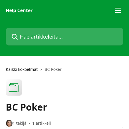
Siirry pääsisältöön
Help Center
Hae artikkeleita...
Kaikki kokoelmat
BC Poker
BC Poker
1 tekijä
1 artikkeli