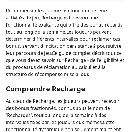
Récompenser les joueurs en fonction de leurs 
activités de jeu, Recharge est devenu une 
fonctionnalité exaltante qui offre des bonus répartis 
tout au long de la semaine.Les joueurs peuvent 
déterminer différents intervalles pour réclamer ces 
bonus, servant d'incitation persistante à poursuivre 
leur parcours de jeu.Ce guide complet décrit tout ce 
que vous devez savoir sur Recharge - de l'éligibilité et 
du processus de réclamation au calcul et à la 
structure de récompense mise à jour.
Comprendre Recharge
Au cœur de Recharge, les joueurs peuvent recevoir 
des bonus fractionnés, connus sous le nom de 
'Recharges', tout au long de la semaine à des 
intervalles fixés par les joueurs eux-mêmes.Cette 
fonctionnalité dynamique non seulement maintient 