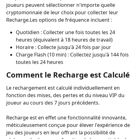
joueurs peuvent sélectionner n'importe quelle 
cryptomonnaie de leur choix pour collecter leur 
Recharge.Les options de fréquence incluent :
Quotidien : Collecter une fois toutes les 24 
heures (équivalent à 18 heures de travail)
Horaire : Collecte jusqu'à 24 fois par jour
Charge Flash (10 min) : Collectez jusqu'à 144 fois 
toutes les 24 heures
Comment le Recharge est Calculé
Le rechargement est calculé individuellement en 
fonction des mises, des pertes et du niveau VIP du 
joueur au cours des 7 jours précédents. 
Recharge est en effet une fonctionnalité innovante, 
méticuleusement conçue pour élever l'expérience de 
jeu des joueurs en leur offrant la possibilité de 