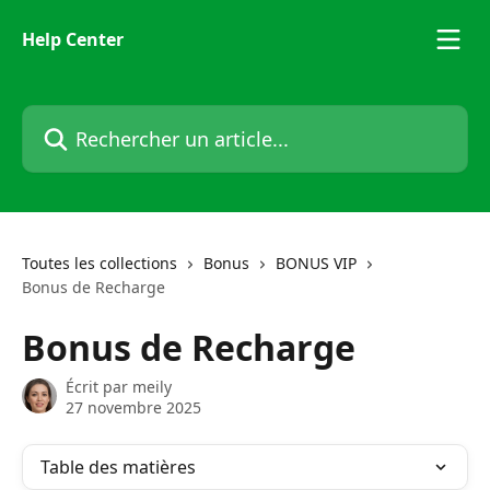
Passer au contenu principal
Help Center
Rechercher un article...
Toutes les collections
Bonus
BONUS VIP
Bonus de Recharge
Bonus de Recharge
Écrit par
meily
27 novembre 2025
Table des matières