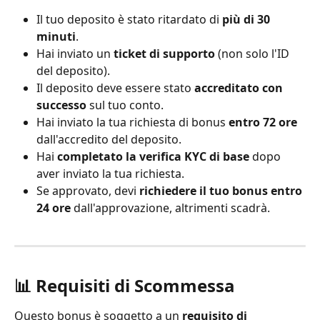
Il tuo deposito è stato ritardato di 
più di 30 
minuti
.
Hai inviato un 
ticket di supporto
 (non solo l'ID 
del deposito).
Il deposito deve essere stato 
accreditato con 
successo
 sul tuo conto.
Hai inviato la tua richiesta di bonus 
entro 72 ore
dall'accredito del deposito.
Hai 
completato la verifica KYC di base
 dopo 
aver inviato la tua richiesta.
Se approvato, devi 
richiedere il tuo bonus entro 
24 ore
 dall'approvazione, altrimenti scadrà.
📊 Requisiti di Scommessa
Questo bonus è soggetto a un 
requisito di 