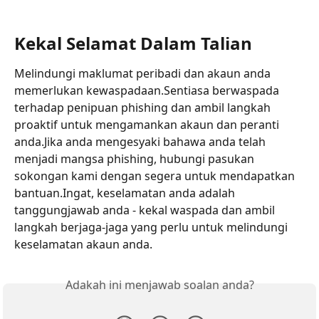
Kekal Selamat Dalam Talian
Melindungi maklumat peribadi dan akaun anda 
memerlukan kewaspadaan.Sentiasa berwaspada 
terhadap penipuan phishing dan ambil langkah 
proaktif untuk mengamankan akaun dan peranti 
anda.Jika anda mengesyaki bahawa anda telah 
menjadi mangsa phishing, hubungi pasukan 
sokongan kami dengan segera untuk mendapatkan 
bantuan.Ingat, keselamatan anda adalah 
tanggungjawab anda - kekal waspada dan ambil 
langkah berjaga-jaga yang perlu untuk melindungi 
keselamatan akaun anda.
Adakah ini menjawab soalan anda?