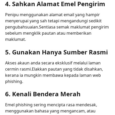
4. Sahkan Alamat Emel Pengirim
Penipu menggunakan alamat email yang hampir 
menyerupai yang sah tetapi mengandungi sedikit 
pengubahsuaian.Sentiasa semak maklumat pengirim 
sebelum mengklik pautan atau memberikan 
maklumat.
5. Gunakan Hanya Sumber Rasmi
Akses akaun anda secara eksklusif melalui laman 
cermin rasmi.Elakkan pautan yang tidak disahkan, 
kerana ia mungkin membawa kepada laman web 
phishing.
6. Kenali Bendera Merah
Emel phishing sering mencipta rasa mendesak, 
menggunakan bahasa yang mengancam, atau 