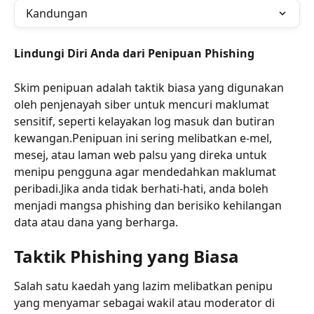
Kandungan
Lindungi Diri Anda dari Penipuan Phishing
Skim penipuan adalah taktik biasa yang digunakan 
oleh penjenayah siber untuk mencuri maklumat 
sensitif, seperti kelayakan log masuk dan butiran 
kewangan.Penipuan ini sering melibatkan e-mel, 
mesej, atau laman web palsu yang direka untuk 
menipu pengguna agar mendedahkan maklumat 
peribadi.Jika anda tidak berhati-hati, anda boleh 
menjadi mangsa phishing dan berisiko kehilangan 
data atau dana yang berharga.
Taktik Phishing yang Biasa
Salah satu kaedah yang lazim melibatkan penipu 
yang menyamar sebagai wakil atau moderator di 