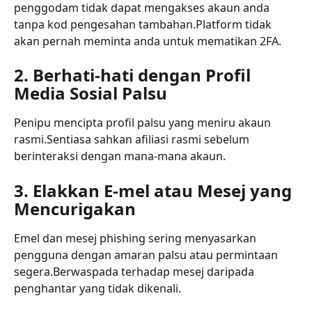
penggodam tidak dapat mengakses akaun anda 
tanpa kod pengesahan tambahan.Platform tidak 
akan pernah meminta anda untuk mematikan 2FA.
2. Berhati-hati dengan Profil 
Media Sosial Palsu
Penipu mencipta profil palsu yang meniru akaun 
rasmi.Sentiasa sahkan afiliasi rasmi sebelum 
berinteraksi dengan mana-mana akaun.
3. Elakkan E-mel atau Mesej yang 
Mencurigakan
Emel dan mesej phishing sering menyasarkan 
pengguna dengan amaran palsu atau permintaan 
segera.Berwaspada terhadap mesej daripada 
penghantar yang tidak dikenali.