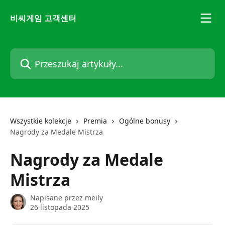
Przejdź do głównej zawartości
비씨게임 고객센터
Przeszukaj artykuły...
Wszystkie kolekcje
Premia
Ogólne bonusy
Nagrody za Medale Mistrza
Nagrody za Medale
Mistrza
Napisane przez
meily
26 listopada 2025