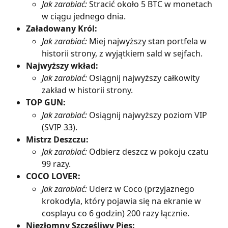
Jak zarabiać:
 Stracić około 5 BTC w monetach 
w ciągu jednego dnia.
Załadowany Król:
Jak zarabiać:
 Miej najwyższy stan portfela w 
historii strony, z wyjątkiem sald w sejfach.
Najwyższy wkład:
Jak zarabiać:
 Osiągnij najwyższy całkowity 
zakład w historii strony.
TOP GUN:
Jak zarabiać:
 Osiągnij najwyższy poziom VIP 
(SVIP 33).
Mistrz Deszczu:
Jak zarabiać:
 Odbierz deszcz w pokoju czatu 
99 razy.
COCO LOVER:
Jak zarabiać:
 Uderz w Coco (przyjaznego 
krokodyla, który pojawia się na ekranie w 
cosplayu co 6 godzin) 200 razy łącznie.
Niezłomny Szczęśliwy Pies: