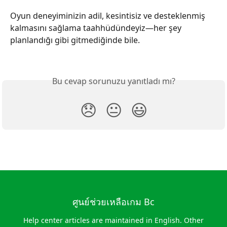
Oyun deneyiminizin adil, kesintisiz ve desteklenmiş 
kalmasını sağlama taahhüdündeyiz—her şey 
planlandığı gibi gitmediğinde bile.
Bu cevap sorunuzu yanıtladı mı?
😞
😐
😃
ศูนย์ช่วยเหลือเกม Bc
Help center articles are maintained in English. Other