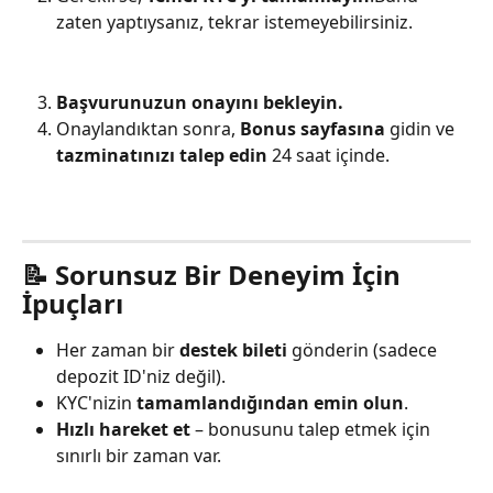
zaten yaptıysanız, tekrar istemeyebilirsiniz.
Başvurunuzun onayını bekleyin.
Onaylandıktan sonra, 
Bonus sayfasına
 gidin ve 
tazminatınızı talep edin
 24 saat içinde.
📝 Sorunsuz Bir Deneyim İçin 
İpuçları
Her zaman bir 
destek bileti
 gönderin (sadece 
depozit ID'niz değil).
KYC'nizin 
tamamlandığından emin olun
.
Hızlı hareket et
 – bonusunu talep etmek için 
sınırlı bir zaman var.