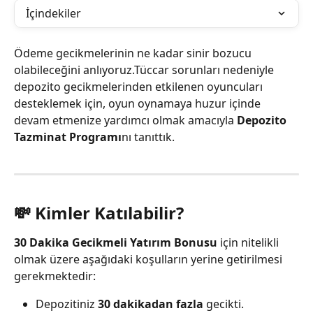
İçindekiler
Ödeme gecikmelerinin ne kadar sinir bozucu 
olabileceğini anlıyoruz.Tüccar sorunları nedeniyle 
depozito gecikmelerinden etkilenen oyuncuları 
desteklemek için, oyun oynamaya huzur içinde 
devam etmenize yardımcı olmak amacıyla 
Depozito 
Tazminat Programı
nı tanıttık.
💸 Kimler Katılabilir?
30 Dakika Gecikmeli Yatırım Bonusu
 için nitelikli 
olmak üzere aşağıdaki koşulların yerine getirilmesi 
gerekmektedir:
Depozitiniz 
30 dakikadan fazla
 gecikti.