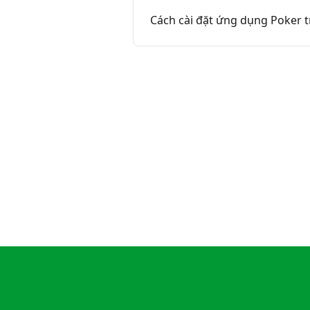
Cách cài đặt ứng dụng Poker t