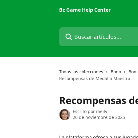
Ir al contenido principal
Bc Game Help Center
Buscar artículos...
Todas las colecciones
Bono
Boni
Recompensas de Medalla Maestra
Recompensas de
Escrito por
meily
26 de noviembre de 2025
La plataforma ofrece a sus juga