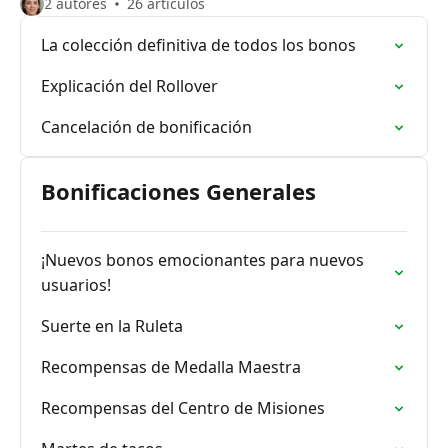
2 autores
26 artículos
La colección definitiva de todos los bonos
Explicación del Rollover
Cancelación de bonificación
Bonificaciones Generales
¡Nuevos bonos emocionantes para nuevos
usuarios!
Suerte en la Ruleta
Recompensas de Medalla Maestra
Recompensas del Centro de Misiones