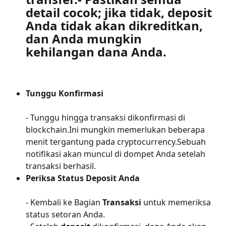
detail cocok; jika tidak, deposit 
Anda tidak akan dikreditkan, 
dan Anda mungkin 
kehilangan dana Anda.
Tunggu Konfirmasi
- Tunggu hingga transaksi dikonfirmasi di 
blockchain.Ini mungkin memerlukan beberapa 
menit tergantung pada cryptocurrency.Sebuah 
notifikasi akan muncul di dompet Anda setelah 
transaksi berhasil.
Periksa Status Deposit Anda
- Kembali ke Bagian 
Transaksi
 untuk memeriksa 
status setoran Anda.