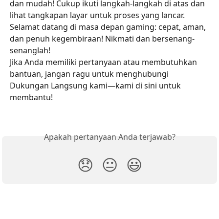
dan mudah! Cukup ikuti langkah-langkah di atas dan 
lihat tangkapan layar untuk proses yang lancar.
Selamat datang di masa depan gaming: cepat, aman, 
dan penuh kegembiraan! Nikmati dan bersenang-
senanglah!
Jika Anda memiliki pertanyaan atau membutuhkan 
bantuan, jangan ragu untuk menghubungi 
Dukungan Langsung kami—kami di sini untuk 
membantu!
Apakah pertanyaan Anda terjawab?
😞
😐
😃