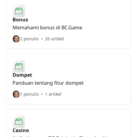
Bonus
Memahami bonus di BC.Game
2 penulis
26 artikel
Dompet
Panduan tentang fitur dompet
1 penulis
1 artikel
Casino