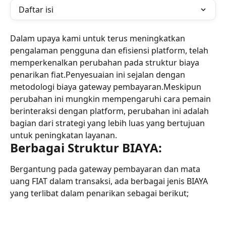
Daftar isi
Dalam upaya kami untuk terus meningkatkan 
pengalaman pengguna dan efisiensi platform, telah 
memperkenalkan perubahan pada struktur biaya 
penarikan fiat.Penyesuaian ini sejalan dengan 
metodologi biaya gateway pembayaran.Meskipun 
perubahan ini mungkin mempengaruhi cara pemain 
berinteraksi dengan platform, perubahan ini adalah 
bagian dari strategi yang lebih luas yang bertujuan 
untuk peningkatan layanan.
Berbagai Struktur BIAYA:
Bergantung pada gateway pembayaran dan mata 
uang FIAT dalam transaksi, ada berbagai jenis BIAYA 
yang terlibat dalam penarikan sebagai berikut;