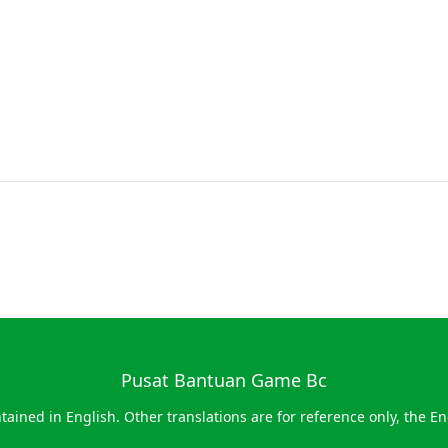
Pusat Bantuan Game Bc
tained in English. Other translations are for reference only, the Eng