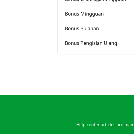
Bonus Mingguan
Bonus Bulanan
Bonus Pengisian Ulang
Help center articles are main