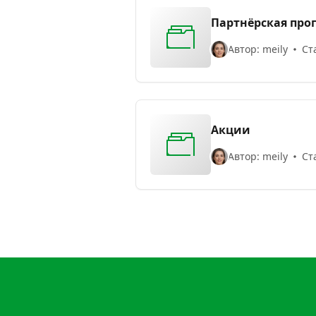
Партнёрская про
Автор: meily
Ст
Акции
Автор: meily
Ст