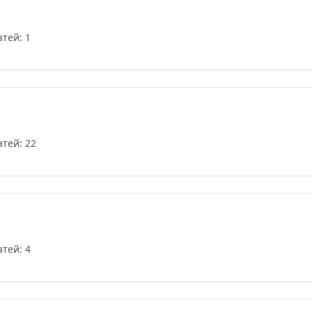
атей: 1
атей: 22
атей: 4