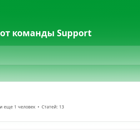
 от команды Support
 и еще 1 человек
Статей: 13