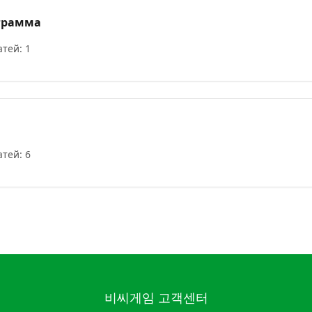
грамма
атей: 1
атей: 6
비씨게임 고객센터