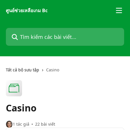
Bỏ qua đến nội dung chính
ศูนย์ช่วยเหลือเกม Bc
Tìm kiếm các bài viết...
Tất cả bộ sưu tập
Casino
Casino
1 tác giả
22 bài viết