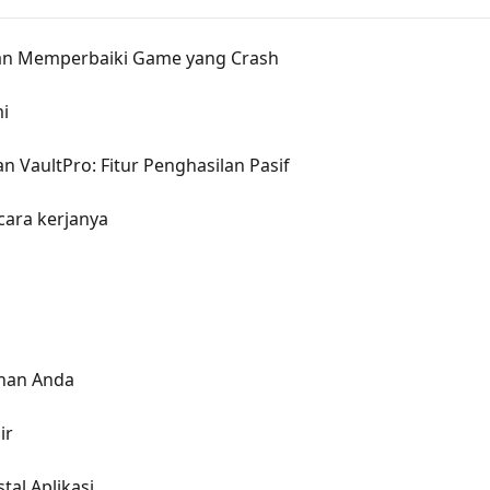
n Memperbaiki Game yang Crash
i
 VaultPro: Fitur Penghasilan Pasif
ara kerjanya
han Anda
ir
al Aplikasi