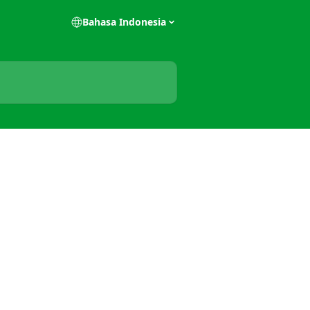
Bahasa Indonesia