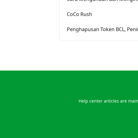
CoCo Rush
Penghapusan Token BCL, Peni
Help center articles are main