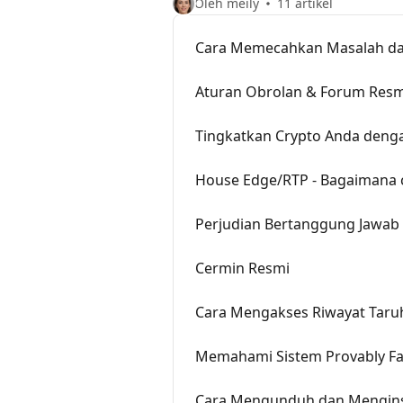
Oleh meily
11 artikel
Cara Memecahkan Masalah da
Aturan Obrolan & Forum Resm
Tingkatkan Crypto Anda dengan
House Edge/RTP - Bagaimana c
Perjudian Bertanggung Jawab
Cermin Resmi
Cara Mengakses Riwayat Taru
Memahami Sistem Provably Fa
Cara Mengunduh dan Menginst